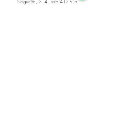
Nogueira, 214, sala 412 Vila
Madalena
Campinas/SP CEP13091-611
Preencha o formulário para
marcar um atendimento!