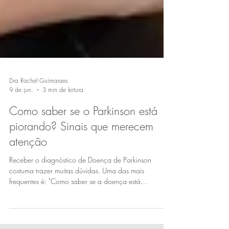
Dra Rachel Guimaraes
9 de jun.
3 min de leitura
Como saber se o Parkinson está
piorando? Sinais que merecem
atenção
Receber o diagnóstico de Doença de Parkinson
costuma trazer muitas dúvidas. Uma das mais
frequentes é: "Como saber se a doença está
piorando?"