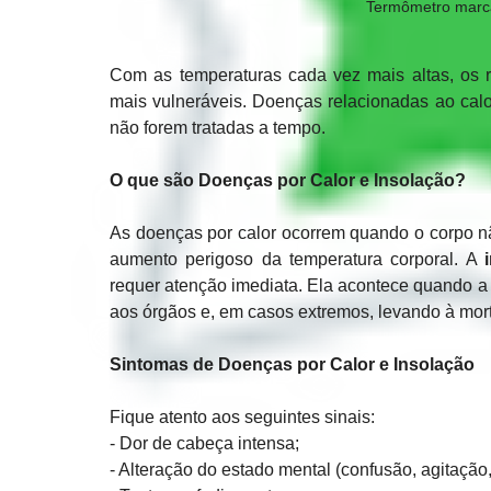
Termômetro marca
Com as temperaturas cada vez mais altas, os 
mais vulneráveis. Doenças relacionadas ao calo
não forem tratadas a tempo. 
O que são Doenças por Calor e Insolação?
As doenças por calor ocorrem quando o corpo n
aumento perigoso da temperatura corporal. A 
requer atenção imediata. Ela acontece quando a 
aos órgãos e, em casos extremos, levando à mor
Sintomas de Doenças por Calor e Insolação
Fique atento aos seguintes sinais:  
- Dor de cabeça intensa;  
- Alteração do estado mental (confusão, agitação, i