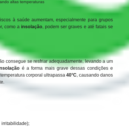
ndo altas temperaturas 
riscos à saúde aumentam, especialmente para grupos 
r, como a 
insolação
, podem ser graves e até fatais se 
ão consegue se resfriar adequadamente, levando a um 
insolação
 é a forma mais grave dessas condições e 
temperatura corporal ultrapassa 
40°C
, causando danos 
te.
rritabilidade);  