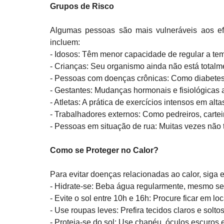
Grupos de Risco
Algumas pessoas são mais vulneráveis aos efei
incluem:  
- Idosos: Têm menor capacidade de regular a temp
- Crianças: Seu organismo ainda não está totalme
- Pessoas com doenças crônicas: Como diabetes,
- Gestantes: Mudanças hormonais e fisiológicas a
- Atletas: A prática de exercícios intensos em alt
- Trabalhadores externos: Como pedreiros, carteir
- Pessoas em situação de rua: Muitas vezes não 
Como se Proteger no Calor?
Para evitar doenças relacionadas ao calor, siga e
- Hidrate-se: Beba água regularmente, mesmo sem
- Evite o sol entre 10h e 16h: Procure ficar em loc
- Use roupas leves: Prefira tecidos claros e soltos.
- Proteja-se do sol: Use chapéu, óculos escuros e 