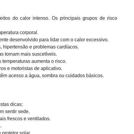
tos do calor intenso. Os principais grupos de risco 
eratura corporal.  
nte desenvolvido para lidar com o calor excessivo.  
 hipertensão e problemas cardíacos.  
s tornam mais suscetíveis.  
as temperaturas aumenta o risco.  
os e motoristas de aplicativo.  
têm acesso a água, sombra ou cuidados básicos.  
stas dicas:  
 sentir sede.  
ais frescos e ventilados.  
  
protetor solar.  