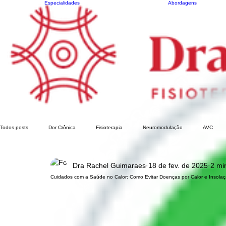
Especialidades
Abordagens
Todos posts
Dor Crônica
Fisioterapia
Neuromodulação
AVC
Dra Rachel Guimaraes
18 de fev. de 2025
2 min
Cuidados com a Saúde no Calor: Como Evitar Doenças por Calor e Insola