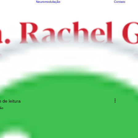
Neuromodulação
Contato
 de leitura
ção