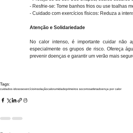
- Resfrie-se: Tome banhos frios ou use toalhas m
- Cuidado com exercícios físicos: Reduza a intens
Atenção e Solidariedade
No calor intenso, é importante cuidar não 
especialmente os grupos de risco. Ofereça ág
prevenir doenças e garantir um verão mais segur
Tags:
cuidados idosos
exercício
insolação
calor
umidade
primeiros socorros
atleta
doença por calor