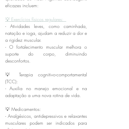
eficazes incluem:  
💡 Exercícios físicos regulares:  
- Atividades leves, como caminhada, 
natação e ioga, ajudam a reduzir a dor e 
a rigidez muscular.  
- O fortalecimento muscular melhora o 
suporte do corpo, diminuindo 
desconfortos.  
💡 Terapia cognitivo-comportamental 
(TCC):  
- Auxilia no manejo emocional e na 
adaptação a uma nova rotina de vida.  
💡 Medicamentos:  
- Analgésicos, antidepressivos e relaxantes 
musculares podem ser indicados para 