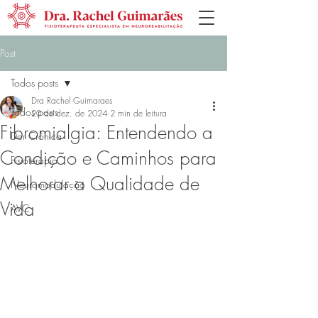
Post
Todos posts
Dra Rachel Guimaraes
Todos posts
20 de dez. de 2024
2 min de leitura
Fibromialgia: Entendendo a
Dor Crônica
Condição e Caminhos para
Fisioterapia
Melhorar a Qualidade de
Neuromodulação
Vida
AVC