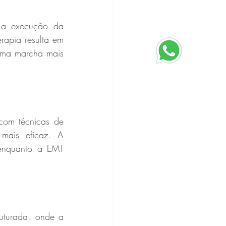
 a execução da 
apia resulta em 
uma marcha mais 
com técnicas de 
ais eficaz. A 
enquanto a EMT 
turada, onde a 