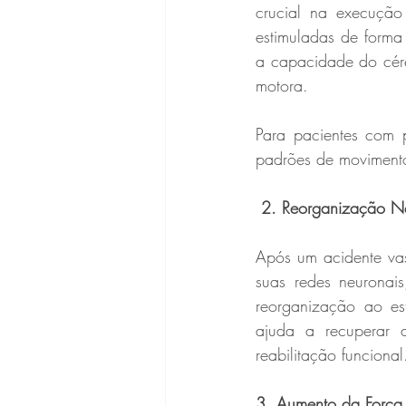
crucial na execução
estimuladas de forma
a capacidade do cére
motora.
Para pacientes com p
padrões de movimento
 2. Reorganização N
Após um acidente vasc
suas redes neurona
reorganização ao est
ajuda a recuperar 
reabilitação funcional
3. Aumento da Força