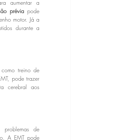
ara aumentar a 
ção prévia
 pode 
preparar o cérebro para responder melhor aos exercícios e melhorar o desempenho motor. Já a 
idos durante a 
 como treino de 
MT, pode trazer 
a cerebral aos 
Pacientes com dificuldade na marcha frequentemente apresentam também problemas de 
io. A EMT pode 