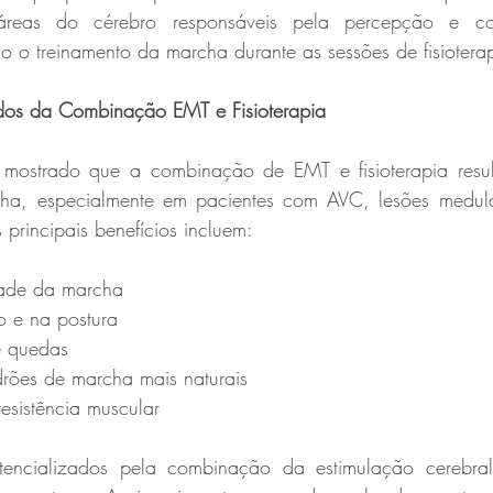
áreas do cérebro responsáveis pela percepção e co
do o treinamento da marcha durante as sessões de fisiotera
dos da Combinação EMT e Fisioterapia
 mostrado que a combinação de EMT e fisioterapia resul
rcha, especialmente em pacientes com AVC, lesões medul
principais benefícios incluem:
dade da marcha
io e na postura
e quedas
rões de marcha mais naturais
resistência muscular
otencializados pela combinação da estimulação cerebral