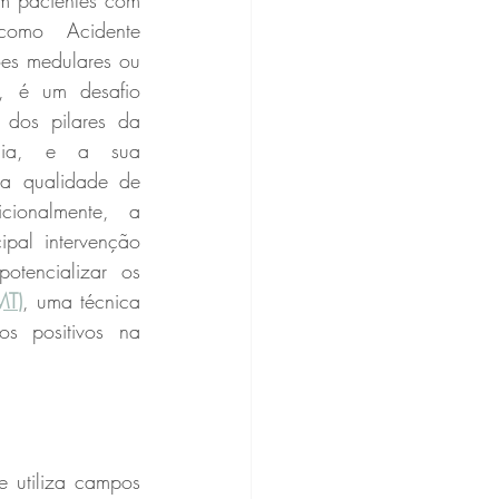
 pacientes com 
como Acidente 
ões medulares ou 
, é um desafio 
dos pilares da 
mia, e a sua 
 a qualidade de 
cionalmente, a 
ipal intervenção 
tencializar os 
MT)
, uma técnica 
s positivos na 
 utiliza campos 