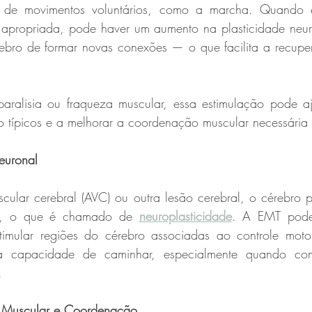
 de movimentos voluntários, como a marcha. Quando e
 apropriada, pode haver um aumento na plasticidade neur
bro de formar novas conexões — o que facilita a recupe
aralisia ou fraqueza muscular, essa estimulação pode aju
 típicos e a melhorar a coordenação muscular necessária
euronal
ular cerebral (AVC) ou outra lesão cerebral, o cérebro p
is, o que é chamado de 
neuroplasticidade
. A EMT pode
imular regiões do cérebro associadas ao controle motor
a capacidade de caminhar, especialmente quando co
.
 Muscular e Coordenação