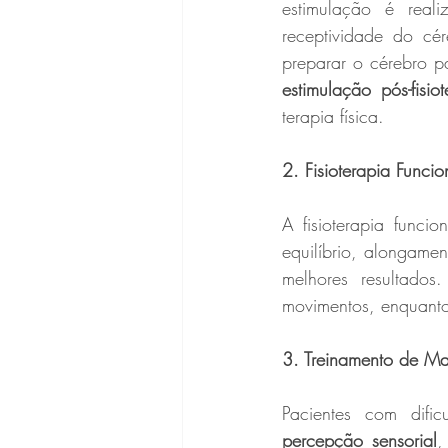
estimulação é real
receptividade do cé
estimulação pós-fisiot
terapia física.
2. Fisioterapia Funcio
A fisioterapia funci
equilíbrio, alongame
melhores resultados
movimentos, enquanto 
3. Treinamento de Ma
percepção sensorial
,