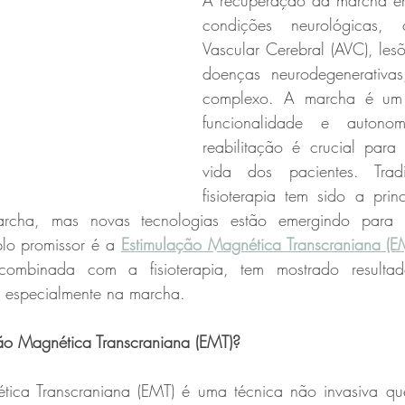
A recuperação da marcha em
condições neurológicas, 
Vascular Cerebral (AVC), les
doenças neurodegenerativas
complexo. A marcha é um 
funcionalidade e autono
reabilitação é crucial para
vida dos pacientes. Tradi
fisioterapia tem sido a princ
rcha, mas novas tecnologias estão emergindo para po
lo promissor é a 
Estimulação Magnética Transcraniana (E
ombinada com a fisioterapia, tem mostrado resultado
 especialmente na marcha.
ão Magnética Transcraniana (EMT)?
ica Transcraniana (EMT) é uma técnica não invasiva que