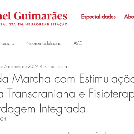
Especialidades
Abo
oterapia
Neuromodulação
AVC
es
5 de nov. de 2024
4 min de leitura
da Marcha com Estimulaçã
 Transcraniana e Fisioterap
dagem Integrada
2024