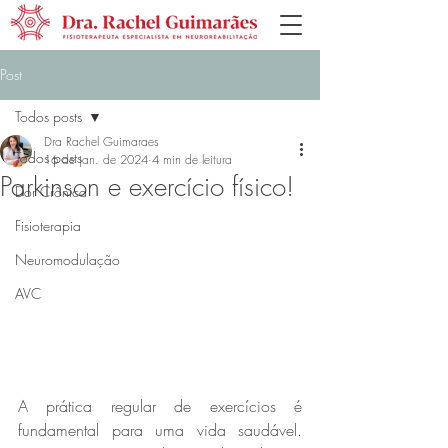
Post
Todos posts
Dra Rachel Guimaraes
Todos posts
16 de jan. de 2024
4 min de leitura
Parkinson e exercício físico!
Dor Crônica
Fisioterapia
Neuromodulação
AVC
A prática regular de exercícios é 
fundamental para uma vida saudável. 