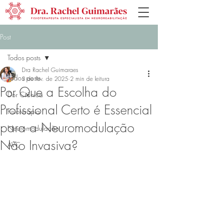
Post
Todos posts
Dra Rachel Guimaraes
Todos posts
3 de fev. de 2025
2 min de leitura
Por Que a Escolha do
Dor Crônica
Profissional Certo é Essencial
Fisioterapia
para a Neuromodulação
Neuromodulação
Não Invasiva?
AVC