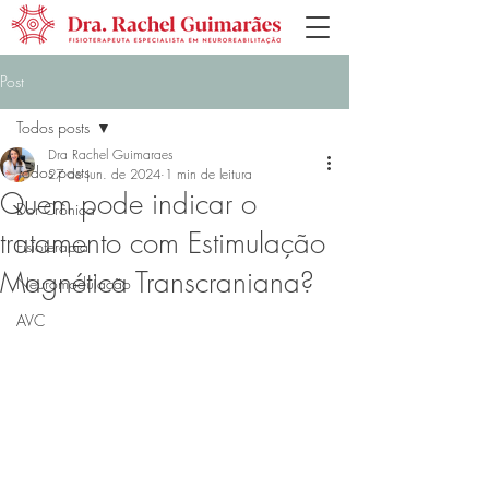
Post
Todos posts
Dra Rachel Guimaraes
Todos posts
27 de jun. de 2024
1 min de leitura
Quem pode indicar o
Dor Crônica
tratamento com Estimulação
Fisioterapia
Magnética Transcraniana?
Neuromodulação
AVC