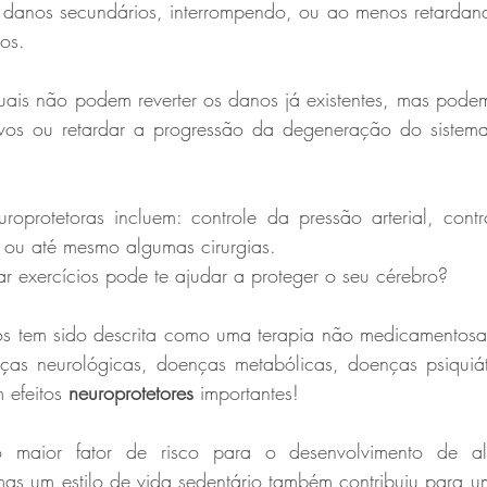
e danos secundários, interrompendo, ou ao menos retardand
os.
uais não podem reverter os danos já existentes, mas podem
os ou retardar a progressão da degeneração do sistema 
oprotetoras incluem: controle da pressão arterial, contro
ou até mesmo algumas cirurgias. 
r exercícios pode te ajudar a proteger o seu cérebro?
ios tem sido descrita como uma terapia não medicamentosa 
as neurológicas, doenças metabólicas, doenças psiquiát
 efeitos
 neuroprotetores
 importantes!
maior fator de risco para o desenvolvimento de al
mas um estilo de vida sedentário também contribuiu para u