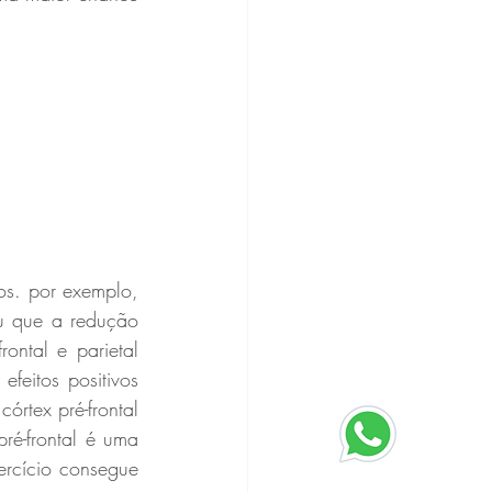
os. por exemplo, 
 que a redução 
ontal e parietal 
eitos positivos 
órtex pré-frontal 
ré-frontal é uma 
rcício consegue 