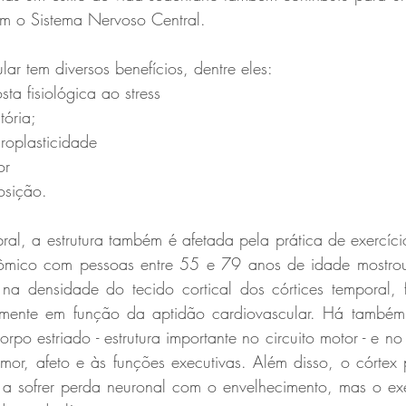
m o Sistema Nervoso Central.
ular tem diversos benefícios, dentre eles:
ta fisiológica ao stress
tória;
roplasticidade
or
sição.    
al, a estrutura também é afetada pela prática de exercíci
ômico com pessoas entre 55 e 79 anos de idade mostrou
a densidade do tecido cortical dos córtices temporal, fr
vamente em função da aptidão cardiovascular. Há também ef
o estriado - estrutura importante no circuito motor - e no c
mor, afeto e às funções executivas. Além disso, o córtex p
s a sofrer perda neuronal com o envelhecimento, mas o exe