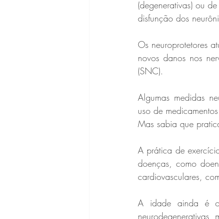
(degenerativas) ou d
disfunção dos neurôni
Os neuroprotetores at
novos danos nos nerv
(SNC).
Algumas medidas neur
uso de medicamentos 
Mas sabia que pratica
A prática de exercíc
doenças, como doenç
cardiovasculares, com
A idade ainda é o 
neurodegenerativas, 