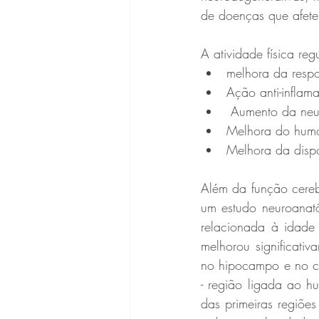
de doenças que afete
A atividade física reg
melhora da respos
Ação anti-inflama
 Aumento da neu
Melhora do hum
Melhora da dispo
Além da função cerebr
um estudo neuroanat
relacionada à idade n
melhorou significati
no hipocampo e no corp
- região ligada ao hu
das primeiras regiõe