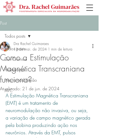
Post
Todos posts
Dra Rachel Guimaraes
Todos posts
13 de mai. de 2024
1 min de leitura
Como a Estimulação
Dor Crônica
Magnética Transcraniana
Fisioterapia
funciona?
Neuromodulação
Atualizado:
21 de jun. de 2024
AVC
A Estimulação Magnética Transcraniana 
(EMT) é um tratamento de 
neuromodulação não invasiva, ou seja, 
a variação de campo magnético gerada 
pela bobina produzindo ação nos 
neurônios. Através da EMT, pulsos 