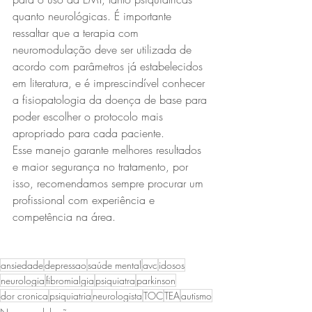
quanto neurológicas. É importante 
ressaltar que a terapia com 
neuromodulação deve ser utilizada de 
acordo com parâmetros já estabelecidos 
em literatura, e é imprescindível conhecer 
a fisiopatologia da doença de base para 
poder escolher o protocolo mais 
apropriado para cada paciente. 
Esse manejo garante melhores resultados 
e maior segurança no tratamento, por 
isso, recomendamos sempre procurar um 
profissional com experiência e 
competência na área. 
ansiedade
depressao
saúde mental
avc
idosos
neurologia
fibromialgia
psiquiatra
parkinson
dor cronica
psiquiatria
neurologista
TOC
TEA
autismo