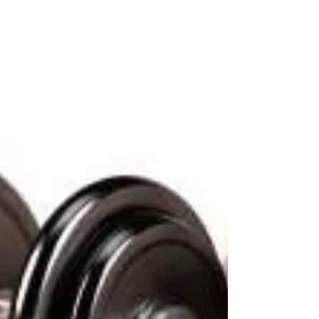
Descubra como novas estratégias de reabilitação e
neuromodulação ajudam pessoas com Parkinson a
recuperar o movimento e a autonomia. Conheça os
avanços da fisioterapia neurofuncional e agende sua
avaliação.