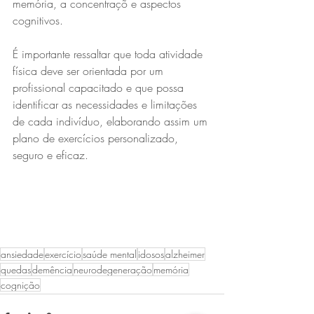
memória, a concentraçõ e aspectos 
cognitivos. 
É importante ressaltar que toda atividade 
física deve ser orientada por um 
profissional capacitado e que possa 
identificar as necessidades e limitações 
de cada indivíduo, elaborando assim um 
plano de exercícios personalizado, 
seguro e eficaz. 
ansiedade
exercício
saúde mental
idosos
alzheimer
quedas
demência
neurodegeneração
memória
cognição