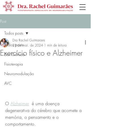
Post
Todos posts
Dra Rachel Guimaraes
Todos posts
23 de mai. de 2024
1 min de leitura
Exercício físico e Alzheimer
Dor Crônica
Fisioterapia
Neuromodulação
AVC
O 
Alzheimer
  é uma doença 
degenerativa do cérebro que acomete a 
memória, o pensamento e o 
comportamento. 