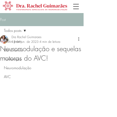
Post
Todos posts
Dra Rachel Guimaraes
Todos posts
15 de jun. de 2023
4 min de leitura
Neuromodulação e sequelas
Dor Crônica
motoras do AVC!
Fisioterapia
Neuromodulação
AVC