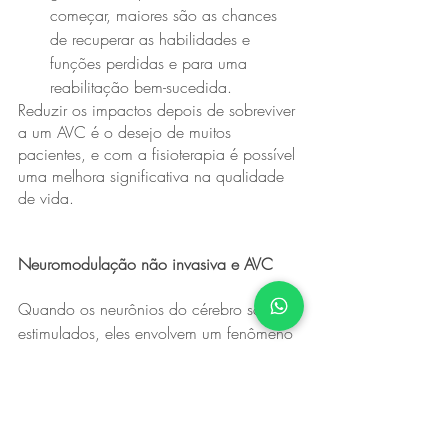
começar, maiores são as chances 
de recuperar as habilidades e 
funções perdidas e para uma 
reabilitação bem-sucedida.
Reduzir os impactos depois de sobreviver 
a um AVC é o desejo de muitos 
pacientes, e com a fisioterapia é possível 
uma melhora significativa na qualidade 
de vida.
Neuromodulação não invasiva e AVC
Quando os neurônios do cérebro são 
estimulados, eles envolvem um fenômeno 
natural conhecido como 
neuroplasticidade. A neuroplasticidade 
permite que o cérebro se adapte as 
alterações provocadas pela lesão. 