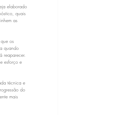
seja elaborado 
óstico, quais 
linhem as 
 que os 
ia quando 
á reaparecer. 
ge esforço e 
ada técnica e 
progressão do 
ente mais 