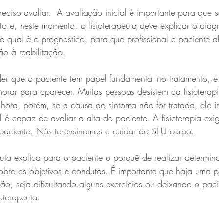
preciso avaliar.  A avaliação inicial é importante para que 
o e, neste momento, o fisioterapeuta deve explicar o diagn
 e qual é o prognostico, para que profissional e paciente a
ão à reabilitação. 
der que o paciente tem papel fundamental no tratamento, e
orar para aparecer. Muitas pessoas desistem da fisioterap
ora, porém, se a causa do sintoma não for tratada, ele ir
l é capaz de avaliar a alta do paciente. A fisioterapia exi
aciente. Nós te ensinamos a cuidar do SEU corpo. 
uta explica para o paciente o porquê de realizar determin
obre os objetivos e condutas. É importante que haja uma 
ção, seja dificultando alguns exercícios ou deixando o paci
oterapeuta. 