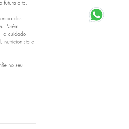
 futura alta. 
uência dos 
te. Porém, 
- o cuidado 
 nutricionista e 
fie no seu 