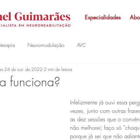
Especialidades
Abo
oterapia
Neuromodulação
AVC
es
24 de out. de 2022
2 min de leitura
ia funciona?
Infelizmente já ouvi essa per
vezes, junto com outras frase
as dez sessões que o convêni
não melhorei; faço só "choqui
porque já sei que não adiant