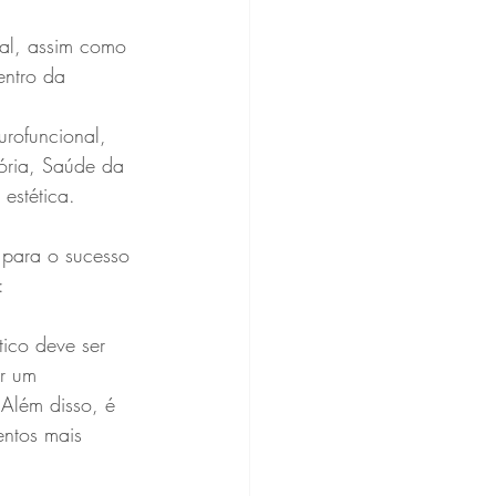
ral, assim como 
entro da 
rofuncional, 
tória, Saúde da 
estética. 
 para o sucesso 
:
tico deve ser 
or um 
 Além disso, é 
entos mais 