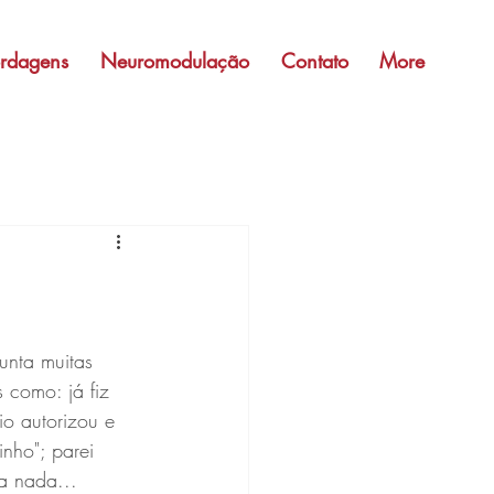
rdagens
Neuromodulação
Contato
More
gunta muitas 
s como: já fiz 
o autorizou e 
nho"; parei 
a nada...